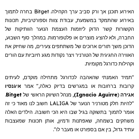
האירוע תוכנן אך ורק סביב ערך הקהילה. Bitget בחרה לתמוך
באירוע שהתמקד במשמעת, עבודת צוות וספורטיביות, תכונות
הקשורות קשר הדוק ליוזמות העצמת הנוער הוותיקות של
החברה, ולא להציג מוצרים או פלטפורמות. במהלך סוף השבוע,
הדוכן משך תורים ארוכים של משתתפים צעירים, מה שחיזק את
האווירה החגיגית של הטורניר ויצר נקודות מגע חיוביות עם הורים
וקהילות כדורגל מקומיות.
"תמיד האמנתי שהאהבה לכדורגל מתחילה מוקדם, לעיתים
קרובות ברחובות או במגרשים בדיוק כאלה," אמר
איגנסיו
אגירה
(
Ignacio Aguirre
)
,
מנהל
השיווק
הראשי של
Bitget
.
"להיות חלק מטורניר הנוער של LALIGA חשוב לנו מאוד כי זה
אומר
לתמוך בתשוקה בגיל שבו היא הכי חשובה. הילדים האלה
משחקים בשמחה, שאפתנות ודמיון, אותן תכונות שמעצבות
עתיד גדול, בין אם בספורט או מעבר לו
".