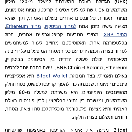
(
UEX
)
הגדולה בעולם המשרתת למעלה מ-120
מיליון
משתמשים עם גישה למיליוני אסימוני קריפטו, מניות אסימונים,
מניות תעודות סל ונכסים אחרים בעולם האמיתי, תוך שהיא
מציעה גישה בזמן אמת
למחיר הביטקוין
,
מחיר Ethereum
,
מחיר XRP
ומחירי מטבעות קריפטוגרפיים אחרים, הכול
בפלטפורמה אחת. האקוסיסטם מחוייב לעזור למשתמשים
לסחור בצורה חכמה יותר עם כלי המסחר המופעלים על ידי בינה
מלאכותית, יכולת פעולה הדדית בין אסימונים בביטקויין,
Ethereum
,
Solana
ו-
BNB Chain
, וגישה רחבה יותר לנכסים
בעולם האמיתי. בצד המבוזר,
Bitget Wallet
היא אפליקציית
פיננסים יומיומית שנבנתה כדי להפוך קריפטו לפשוט, בטוח וחלק
מהפיננסים היומיומיים. היא
משרתת למעלה מ-80 מיליון
משתמשים, ומגשרת בין נתיבי הבלוקצ'יין לבין פיננסים בעולם
האמיתי
והיא
מצי
עה
פלטפורמה מוכללת לכניסה ויציאה, מסחר,
רווחים ותשלום בצורה חלקה.
Bitget
מניעה את
אימוץ
הקריפטו
באמצעות שותפויות