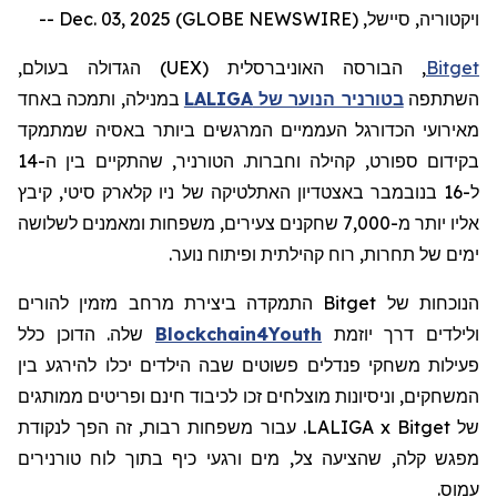
ויקטוריה, סיישל, Dec. 03, 2025 (GLOBE NEWSWIRE) --
Bitget
, הבורסה האוניברסלית (
UEX
) הגדולה בעולם,
השתתפה
בטורניר הנוער של
LALIGA
במנילה, ותמכה באחד
מאירועי הכדורגל העממיים המרגשים ביותר באסיה שמתמקד
בקידום ספורט, קהילה וחברות. הטורניר, שהתקיים בין ה-14
ל-16 בנובמבר באצטדיון האתלטיקה של ניו קלארק סיטי, קיבץ
אליו יותר מ-7,000 שחקנים צעירים, משפחות ומאמנים לשלושה
ימים של תחרות, רוח קהילתית ופיתוח נוער.
הנוכחות של
Bitget
התמקדה ביצירת מרחב מזמין להורים
ולילדים דרך יוזמת
Blockchain4Youth
שלה. הדוכן כלל
פעילות
משחקי
פנדלים
פשוטים
שבה הילדים יכלו להירגע בין
המשחקים, וניסיונות מוצלחים זכו לכיבוד חינם ופריטים ממותגים
של LALIGA x Bitget. עבור משפחות רבות, זה הפך לנקודת
מפגש קלה, שהציעה צל, מים ורגעי כיף בתוך לוח טורנירים
עמוס.