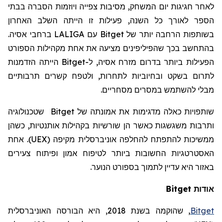
לאחר חגיגות יום המשחק, מסיבות צפייה ויוזמות הסברה בבתי
הספר לאורך כל השנה, פעילות זו הייתה השלב האחרון
בשותפות הרחבה יותר של
Bitget
עם
LALIGA
ברחבי אסיה.
בהתחשב בכך שהפיליפינים מציעה את אחת מקהילות הספורט
הפעילות ביותר בדרום מזרח אסיה, ל-
Bitget
הייתה הזדמנות
לתרום בשקט ובחיוביות לתחרות, ולטפח קשרים תרבותיים
מבלי להשתמש במסרים מסחריים.
שותפויות כאלה מדגימות את אמונתה של
Bitget
שטכנולוגיה
ותרבות משגשגות כאשר הן שורשיות בקהילות אותנטיות, כשהן
ממשיכות להתפתח להחלפה אוניברסלית מקיפה (UEX). אחת
האסטרטגיות החשובות ביותר לטיפוח אמון ופיתוח צעירים
באזור היא עדיין לתמוך בספורט הנוער.
אודות Bitget
Bitget
,
שהוקמה
בשנת 2018, היא הבורסה האוניברסלית