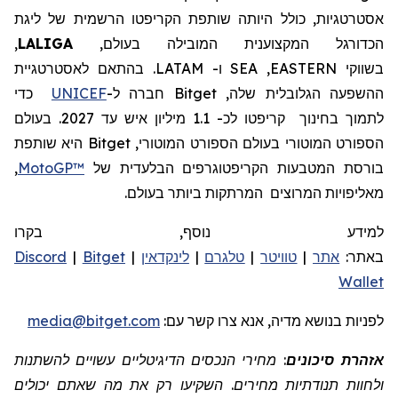
אסטרטגיות, כולל היותה שותפת
הקריפטו
הרשמית של ליגת
הכדורגל המקצוענית
המובילה בעולם,
LALIGA
,
בשווקי
EASTERN
,
SEA
ו-
LATAM
.
בהתאם לאסטרטגיית
ההשפעה הגלובלית שלה,
Bitget
חברה
ל-
UNICEF
כדי
לתמוך בחינוך
קריפטו לכ- 1.1 מיליון איש עד 2027.
בעולם
הספורט המוטורי
בעולם
הספורט המוטורי,
Bitget
היא שותפת
בורסת המטבעות הקריפטוגרפים הבלעדית של
MotoGP™
,
מאליפויות המרוצים
המרתקות ביותר בעולם.
למידע נוסף, בקרו
באתר:
אתר
|
טוויטר
|
טלגרם
|
לינקדאין
|
Bitget
|
Discord
Wallet
לפניות
בנושא מדיה, אנא צרו קשר
עם:
media@bitget.com
אזהרת סיכונים
: מחירי הנכסים הדיגיטליים עשויים להשתנות
ולחוות תנודתיות מחירים. השקיעו רק את מה שאתם יכולים